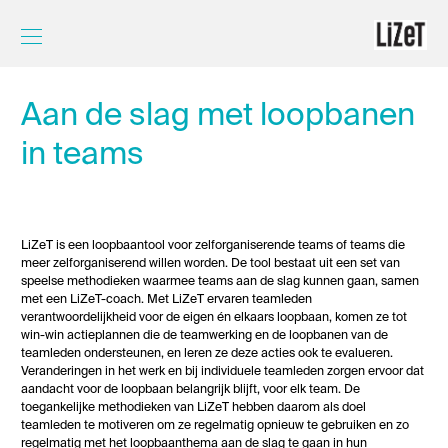
Aan de slag met loopbanen
Home
in teams
Opleiding
Meer over LiZeT
LiZeT is een loopbaantool voor zelforganiserende teams of teams die
meer zelforganiserend willen worden. De tool bestaat uit een set van
speelse methodieken waarmee teams aan de slag kunnen gaan, samen
Contact
met een LiZeT-coach. Met LiZeT ervaren teamleden
verantwoordelijkheid voor de eigen én elkaars loopbaan, komen ze tot
win-win actieplannen die de teamwerking en de loopbanen van de
teamleden ondersteunen, en leren ze deze acties ook te evalueren.
Veranderingen in het werk en bij individuele teamleden zorgen ervoor dat
aandacht voor de loopbaan belangrijk blijft, voor elk team. De
toegankelijke methodieken van LiZeT hebben daarom als doel
teamleden te motiveren om ze regelmatig opnieuw te gebruiken en zo
regelmatig met het loopbaanthema aan de slag te gaan in hun