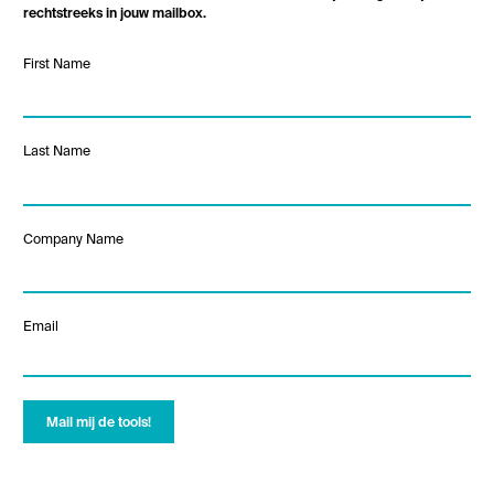
rechtstreeks in jouw mailbox.
Leave
First Name
this
field
blank
Last Name
Company Name
Email
Mail mij de tools!