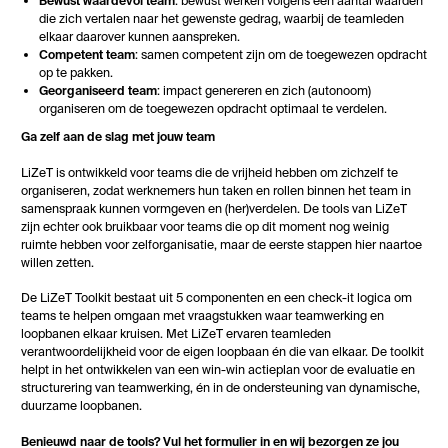
Bewust waardevol team
: bewust werken volgens een aantal waarden
die zich vertalen naar het gewenste gedrag, waarbij de teamleden
elkaar daarover kunnen aanspreken.
Competent team
: samen competent zijn om de toegewezen opdracht
op te pakken.
Georganiseerd team
: impact genereren en zich (autonoom)
organiseren om de toegewezen opdracht optimaal te verdelen.
Ga zelf aan de slag met jouw team
LiZeT is ontwikkeld voor teams die de vrijheid hebben om zichzelf te
organiseren, zodat werknemers hun taken en rollen binnen het team in
samenspraak kunnen vormgeven en (her)verdelen. De tools van LiZeT
zijn echter ook bruikbaar voor teams die op dit moment nog weinig
ruimte hebben voor zelforganisatie, maar de eerste stappen hier naartoe
willen zetten.
De LiZeT Toolkit bestaat uit 5 componenten en een check-it logica om
teams te helpen omgaan met vraagstukken waar teamwerking en
loopbanen elkaar kruisen. Met LiZeT ervaren teamleden
verantwoordelijkheid voor de eigen loopbaan én die van elkaar. De toolkit
helpt in het ontwikkelen van een win-win actieplan voor de evaluatie en
structurering van teamwerking, én in de ondersteuning van dynamische,
duurzame loopbanen.
Benieuwd naar de tools? Vul het formulier in en wij bezorgen ze jou